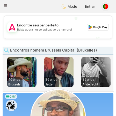
Tantôt
Toggle
Mode
Entrar
navigation
💖
Encontre seu par perfeito
💖
Baixe agora nosso aplicativo de namoro!
💕
💕
Encontros homem Brussels Capital (Bruxelles)
40 anos
36 anos
35 anos
Brussels
Jette
Anderlecht
0.9/1