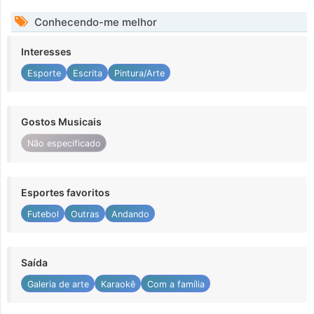
Conhecendo-me melhor
Interesses
Esporte
Escrita
Pintura/Arte
Gostos Musicais
Não especificado
Esportes favoritos
Futebol
Outras
Andando
Saída
Galeria de arte
Karaokê
Com a família