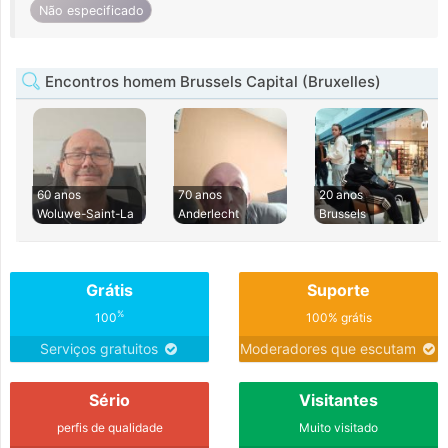
Não especificado
Encontros homem Brussels Capital (Bruxelles)
60 anos
70 anos
20 anos
Woluwe-Saint-La
Anderlecht
Brussels
Grátis
Suporte
%
100
100% grátis
Serviços gratuitos
Moderadores que escutam
Sério
Visitantes
perfis de qualidade
Muito visitado