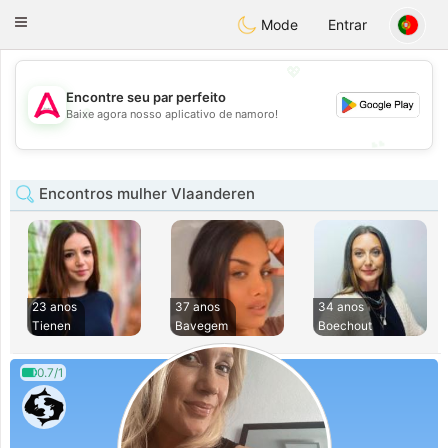
Tantôt
Toggle
Mode
Entrar
navigation
💖
Encontre seu par perfeito
💖
Baixe agora nosso aplicativo de namoro!
💕
💕
Encontros mulher Vlaanderen
23 anos
37 anos
34 anos
Tienen
Bavegem
Boechout
0.7/1