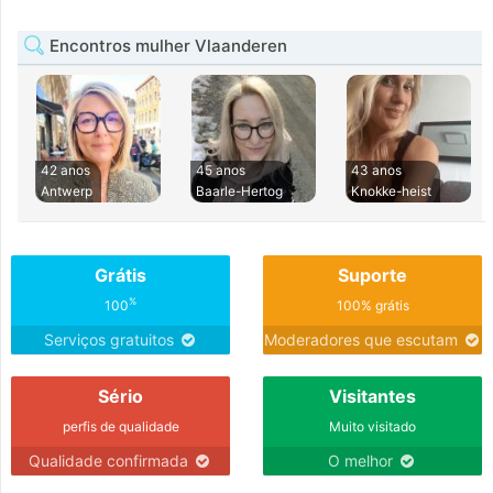
Encontros mulher Vlaanderen
42 anos
45 anos
43 anos
Antwerp
Baarle-Hertog
Knokke-heist
Grátis
Suporte
%
100
100% grátis
Serviços gratuitos
Moderadores que escutam
Sério
Visitantes
perfis de qualidade
Muito visitado
Qualidade confirmada
O melhor