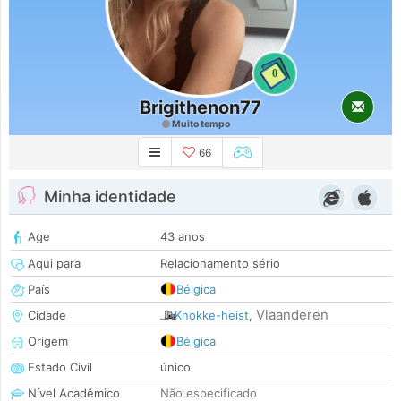
0
Brigithenon77
Muito tempo
66
Minha identidade
Age
43 anos
Aqui para
Relacionamento sério
País
Bélgica
Vlaanderen
Cidade
Knokke-heist
,
Origem
Bélgica
Estado Civil
único
Nível Acadêmico
Não especificado