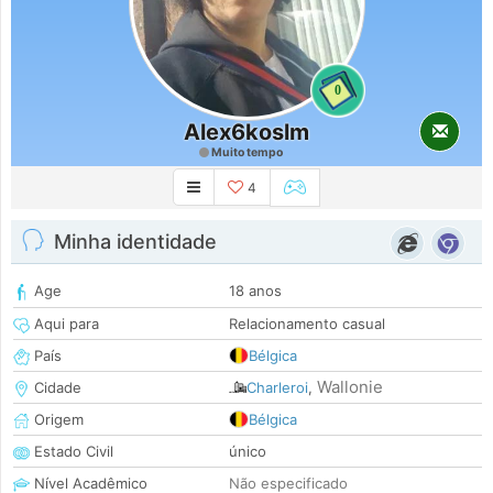
0
Alex6koslm
Muito tempo
4
Minha identidade
Age
18 anos
Aqui para
Relacionamento casual
País
Bélgica
Wallonie
Cidade
Charleroi
,
Origem
Bélgica
Estado Civil
único
Nível Acadêmico
Não especificado