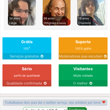
36 anos
66 anos
18 anos
Liège
Ottignies-Louva
Charleroi
Grátis
Suporte
%
100
100% grátis
Serviços gratuitos
Moderadores que escutam
Sério
Visitantes
perfis de qualidade
Muito visitado
Qualidade confirmada
O melhor
Trabalhamos duro para dar o melhor serviço, seja solidário por favor