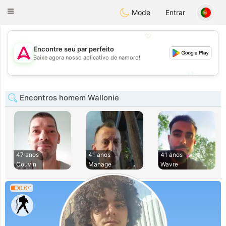
Tantôt
Toggle
Mode
Entrar
navigation
💖
Encontre seu par perfeito
💖
Baixe agora nosso aplicativo de namoro!
💕
💕
Encontros homem Wallonie
47 anos
41 anos
41 anos
Couvin
Manage
Wavre
0.6/1