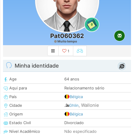
0
Pat060362
Muito tempo
1
Minha identidade
Age
64 anos
Aqui para
Relacionamento sério
País
Bélgica
Wallonie
Cidade
Ghlin
,
Origem
Bélgica
Estado Civil
Divorciado
Nível Acadêmico
Não especificado