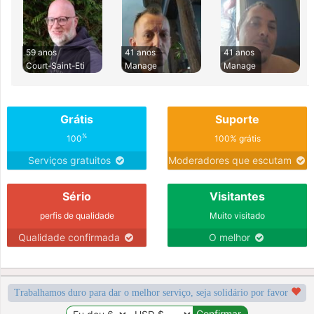
59 anos
41 anos
41 anos
Court-Saint-Eti
Manage
Manage
Grátis
Suporte
%
100
100% grátis
Serviços gratuitos
Moderadores que escutam
Sério
Visitantes
perfis de qualidade
Muito visitado
Qualidade confirmada
O melhor
Trabalhamos duro para dar o melhor serviço, seja solidário por favor