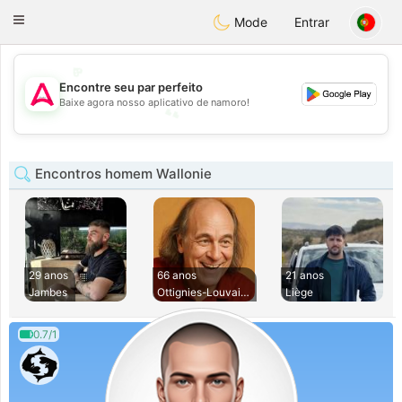
Tantôt
Toggle
Mode
Entrar
navigation
💖
Encontre seu par perfeito
💕
Baixe agora nosso aplicativo de namoro!
💕
💖
Encontros homem Wallonie
29 anos
66 anos
21 anos
Jambes
Ottignies-Louvain-
Liège
0.7/1