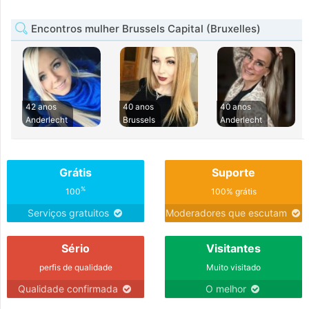
Encontros mulher Brussels Capital (Bruxelles)
42 anos
40 anos
40 anos
Anderlecht
Brussels
Anderlecht
Grátis
Suporte
%
100
100% grátis
Serviços gratuitos
Moderadores que escutam
Sério
Visitantes
perfis de qualidade
Muito visitado
Qualidade confirmada
O melhor