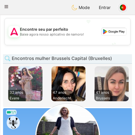
Tantôt
Toggle
Mode
Entrar
navigation
💖
Encontre seu par perfeito
💖
Baixe agora nosso aplicativo de namoro!
💕
💕
Encontros mulher Brussels Capital (Bruxelles)
32 anos
47 anos
41 anos
Evere
Anderlecht
Brussels
1/1