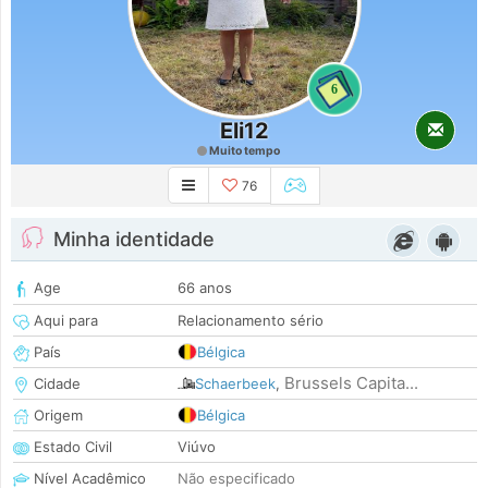
6
Eli12
Muito tempo
76
Minha identidade
Age
66 anos
Aqui para
Relacionamento sério
País
Bélgica
Brussels Capita...
Cidade
Schaerbeek
,
Origem
Bélgica
Estado Civil
Viúvo
Nível Acadêmico
Não especificado