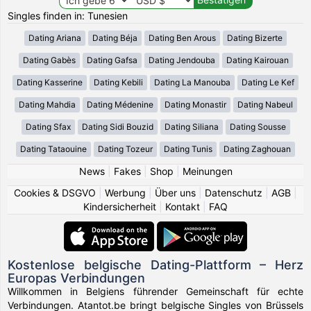
Singles finden in: Tunesien
Dating Ariana
Dating Béja
Dating Ben Arous
Dating Bizerte
Dating Gabès
Dating Gafsa
Dating Jendouba
Dating Kairouan
Dating Kasserine
Dating Kebili
Dating La Manouba
Dating Le Kef
Dating Mahdia
Dating Médenine
Dating Monastir
Dating Nabeul
Dating Sfax
Dating Sidi Bouzid
Dating Siliana
Dating Sousse
Dating Tataouine
Dating Tozeur
Dating Tunis
Dating Zaghouan
News
|
Fakes
|
Shop
|
Meinungen
Cookies & DSGVO
|
Werbung
|
Über uns
|
Datenschutz
|
AGB
|
Kindersicherheit
|
Kontakt
|
FAQ
Kostenlose belgische Dating-Plattform – Herz
Europas Verbindungen
Willkommen in Belgiens führender Gemeinschaft für echte
Verbindungen. Atantot.be bringt belgische Singles von Brüssels