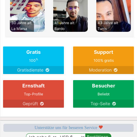
30 Jahre alt
41 Jahre alt
43 Jahre alt
La Marsa
Bardo
Tunis
Gratis
Support
%
100
100% gratis
Gratisdienste
Moderation
Ernsthaft
Besucher
Top-Profile
Beliebt
Geprüft
Top-Seite
Unterstütze uns für besseren Service