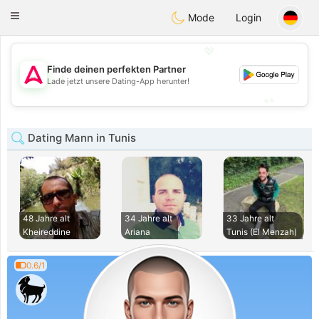
Tantôt
Toggle
Mode
Login
navigation
💖
Finde deinen perfekten Partner
💖
Lade jetzt unsere Dating-App herunter!
💕
💕
Dating Mann in Tunis
48 Jahre alt
34 Jahre alt
33 Jahre alt
Kheireddine
Ariana
Tunis (El Menzah)
0.6/1