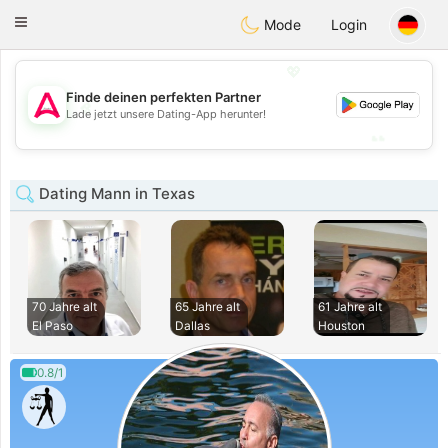
Tantôt
Toggle
Mode
Login
navigation
💖
Finde deinen perfekten Partner
💖
Lade jetzt unsere Dating-App herunter!
💕
💕
Dating Mann in Texas
70 Jahre alt
65 Jahre alt
61 Jahre alt
El Paso
Dallas
Houston
0.8/1