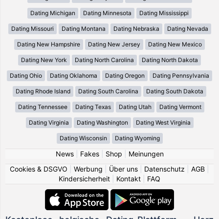
Dating Michigan
Dating Minnesota
Dating Mississippi
Dating Missouri
Dating Montana
Dating Nebraska
Dating Nevada
Dating New Hampshire
Dating New Jersey
Dating New Mexico
Dating New York
Dating North Carolina
Dating North Dakota
Dating Ohio
Dating Oklahoma
Dating Oregon
Dating Pennsylvania
Dating Rhode Island
Dating South Carolina
Dating South Dakota
Dating Tennessee
Dating Texas
Dating Utah
Dating Vermont
Dating Virginia
Dating Washington
Dating West Virginia
Dating Wisconsin
Dating Wyoming
News
|
Fakes
|
Shop
|
Meinungen
Cookies & DSGVO
|
Werbung
|
Über uns
|
Datenschutz
|
AGB
|
Kindersicherheit
|
Kontakt
|
FAQ