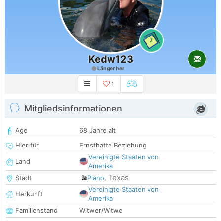
2
Kedw123
Länger her
1
Mitgliedsinformationen
Age
68 Jahre alt
Hier für
Ernsthafte Beziehung
Vereinigte Staaten von
Land
Amerika
Texas
Stadt
Plano
,
Vereinigte Staaten von
Herkunft
Amerika
Familienstand
Witwer/Witwe