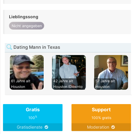
Lieblingssong
Nicht angegeben
Dating Mann in Texas
61 Jahre alt
42 Jahre alt
57 Jahre alt
Houston
Houston (Downto
Houston
Gratis
Support
%
100
100% gratis
Gratisdienste
Moderation