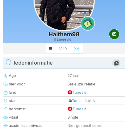
1
Haithem98
Lange tijd
0
ledeninformatie
Age
27 jaar
hier voor
Serieuze relatie
land
Tunesië
Tunis
stad
Tunis
,
herkomst
Tunesië
vitaal
Single
academisch niveau
Niet gespecificeerd