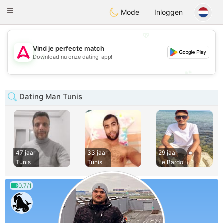
Tantôt
Toggle
Mode
Inloggen
navigation
💖
Vind je perfecte match
💖
Download nu onze dating-app!
💕
💕
Dating Man Tunis
47 jaar
33 jaar
29 jaar
Tunis
Tunis
Le Bardo
0.7/1