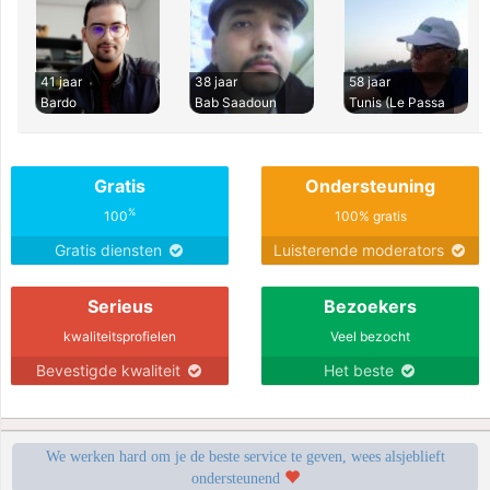
41 jaar
38 jaar
58 jaar
Bardo
Bab Saadoun
Tunis (Le Passa
Gratis
Ondersteuning
%
100
100% gratis
Gratis diensten
Luisterende moderators
Serieus
Bezoekers
kwaliteitsprofielen
Veel bezocht
Bevestigde kwaliteit
Het beste
We werken hard om je de beste service te geven, wees alsjeblieft
ondersteunend