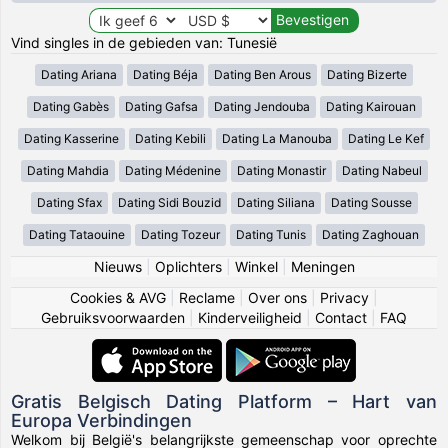
Vind singles in de gebieden van: Tunesië
Dating Ariana
Dating Béja
Dating Ben Arous
Dating Bizerte
Dating Gabès
Dating Gafsa
Dating Jendouba
Dating Kairouan
Dating Kasserine
Dating Kebili
Dating La Manouba
Dating Le Kef
Dating Mahdia
Dating Médenine
Dating Monastir
Dating Nabeul
Dating Sfax
Dating Sidi Bouzid
Dating Siliana
Dating Sousse
Dating Tataouine
Dating Tozeur
Dating Tunis
Dating Zaghouan
Nieuws
|
Oplichters
|
Winkel
|
Meningen
Cookies & AVG
|
Reclame
|
Over ons
|
Privacy
|
Gebruiksvoorwaarden
|
Kinderveiligheid
|
Contact
|
FAQ
Gratis Belgisch Dating Platform – Hart van
Europa Verbindingen
Welkom bij België's belangrijkste gemeenschap voor oprechte