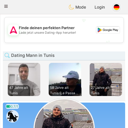
Tantôt
Toggle
Mode
Login
navigation
💖
Finde deinen perfekten Partner
💖
Lade jetzt unsere Dating-App herunter!
💕
💕
Dating Mann in Tunis
47 Jahre alt
58 Jahre alt
27 Jahre alt
Tunis
Tunis (Le Passage)
Tunis
0.7/1