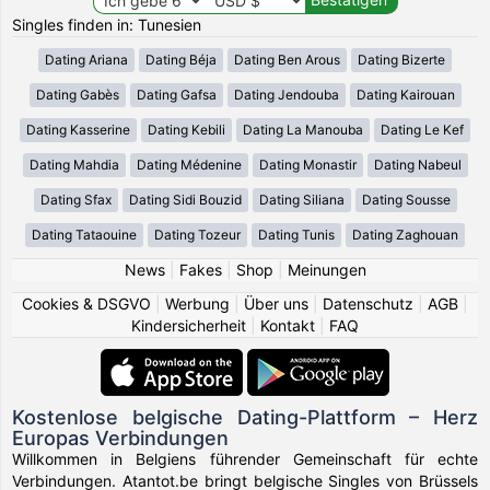
Singles finden in: Tunesien
Dating Ariana
Dating Béja
Dating Ben Arous
Dating Bizerte
Dating Gabès
Dating Gafsa
Dating Jendouba
Dating Kairouan
Dating Kasserine
Dating Kebili
Dating La Manouba
Dating Le Kef
Dating Mahdia
Dating Médenine
Dating Monastir
Dating Nabeul
Dating Sfax
Dating Sidi Bouzid
Dating Siliana
Dating Sousse
Dating Tataouine
Dating Tozeur
Dating Tunis
Dating Zaghouan
News
|
Fakes
|
Shop
|
Meinungen
Cookies & DSGVO
|
Werbung
|
Über uns
|
Datenschutz
|
AGB
|
Kindersicherheit
|
Kontakt
|
FAQ
Kostenlose belgische Dating-Plattform – Herz
Europas Verbindungen
Willkommen in Belgiens führender Gemeinschaft für echte
Verbindungen. Atantot.be bringt belgische Singles von Brüssels