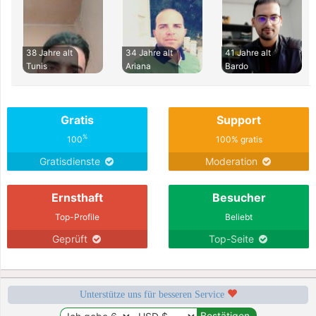
38 Jahre alt
34 Jahre alt
41 Jahre alt
Tunis
Ariana
Bardo
Gratis
Support
%
100
100% gratis
Gratisdienste
Moderation
Ernsthaft
Besucher
Top-Profile
Beliebt
Geprüft
Top-Seite
Unterstütze uns für besseren Service