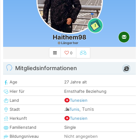
1
Haithem98
Länger her
0
Mitgliedsinformationen
Age
27 Jahre alt
Hier für
Ernsthafte Beziehung
Land
Tunesien
Tunis
Stadt
Tunis
,
Herkunft
Tunesien
Familienstand
Single
Bildungsniveau
Nicht angegeben